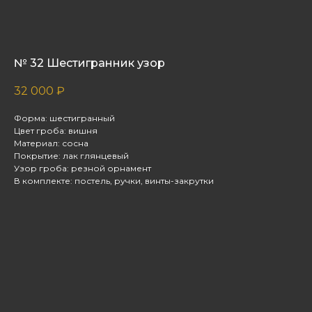
№ 32 Шестигранник узор
32 000
₽
Форма: шестигранный
Цвет гроба: вишня
Материал: сосна
Покрытие: лак глянцевый
Узор гроба: резной орнамент
В комплекте: постель, ручки, винты-закрутки