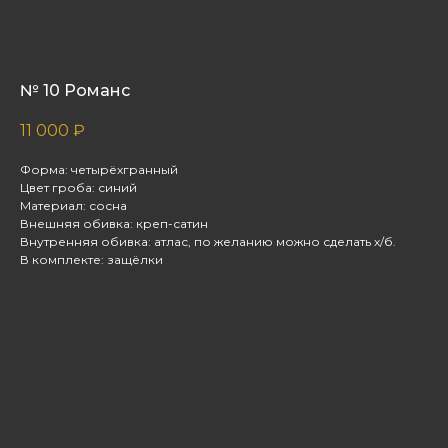
№ 10 Романс
11 000
₽
Форма: четырёхгранный
Цвет гроба: синий
Материал: сосна
Внешняя обивка: креп-сатин
Внутренняя обивка: атлас, по желанию можно сделать х/б.
В комплекте: защёлки