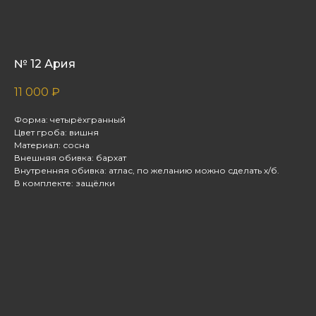
№ 12 Ария
11 000
₽
Форма: четырёхгранный
Цвет гроба: вишня
Материал: сосна
Внешняя обивка: бархат
Внутренняя обивка: атлас, по желанию можно сделать х/б.
В комплекте: защёлки