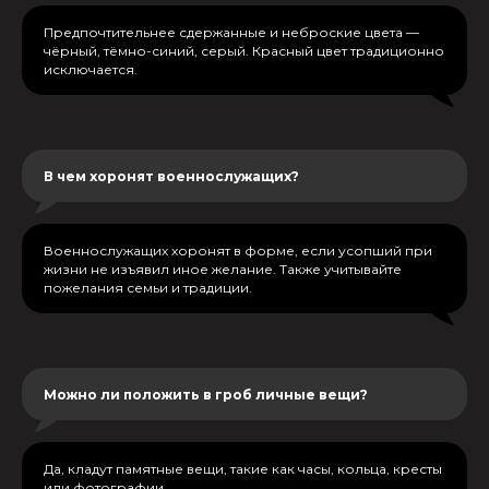
Предпочтительнее сдержанные и неброские цвета —
чёрный, тёмно-синий, серый. Красный цвет традиционно
исключается.
В чем хоронят военнослужащих?
Военнослужащих хоронят в форме, если усопший при
жизни не изъявил иное желание. Также учитывайте
пожелания семьи и традиции.
Можно ли положить в гроб личные вещи?
Да, кладут памятные вещи, такие как часы, кольца, кресты
или фотографии.