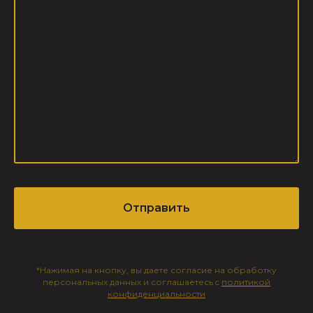
Отправить
*Нажимая на кнопку, вы даете согласие на обработку
персональных данных и соглашаетесь c
политикой
конфиденциальности