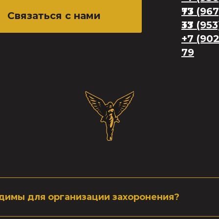
73
+7 (967
Связаться с нами
33
+7 (953
+7 (902
79
димы для организации захоронения?