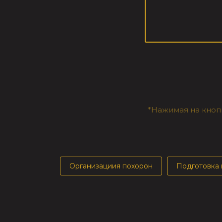
*Нажимая на кнопк
Организациия похорон
Подготовка 