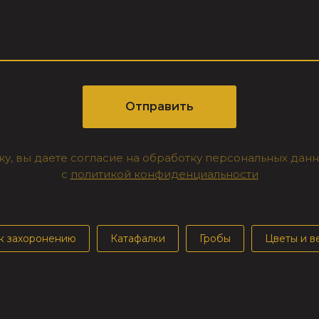
Отправить
у, вы даете согласие на обработку персональных дан
c
политикой конфиденциальности
к захоронению
Катафалки
Гробы
Цветы и в