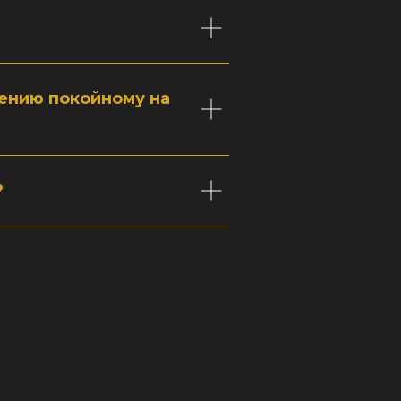
жению покойному на
?