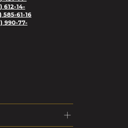
) 612-14-
) 585-61-16
) 990-77-