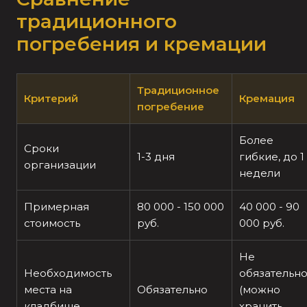
традиционного
погребения и кремации
Традиционное
Критерий
Кремация
погребение
Более
Сроки
1-3 дня
гибкие, до 1
организации
недели
Примерная
80 000 - 150 000
40 000 - 90
стоимость
руб.
000 руб.
Не
Необходимость
обязательн
места на
Обязательно
(можно
кладбище
хранить