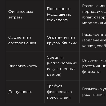
Разовые ил
Постоянные
Финансовые
периодичес
(уход, цветы,
затраты
(благоотвор
транспорт)
мероприяти
Расширенн
Социальная
Ограниченная
(вовлечение
составляющая
кругом близких
коллег, соо
Средняя
Высокая (ж
(использование
Экологичность
растения, 
искусственных
форматы)
цветов)
Требует
Возможна у
Доступность
физического
реализация
присутствия