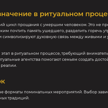
 значение в ритуальном проце
й цикл прощания с умершим человеком. Это не прос
им почтить память ушедшего, разделить горечь ут
и символизируют духовную связь между живыми и
 этап в ритуальном процессе, требующий вниматель
итуальные агентства помогают семьям создать досто
 реалии.
ок
е форматы поминальных мероприятий. Выбор завис
рных традиций.