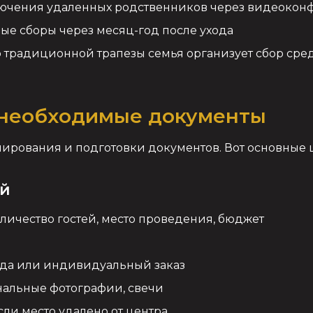
ючения удаленных родственников через видеоко
е сборы через месяц-год после ухода
 традиционной трапезы семья организует сбор средс
 необходимые документы
нирования и подготовки документов. Вот основные 
ий
личество гостей, место проведения, бюджет
а или индивидуальный заказ
нальные фотографии, свечи
сли место удалено от центра